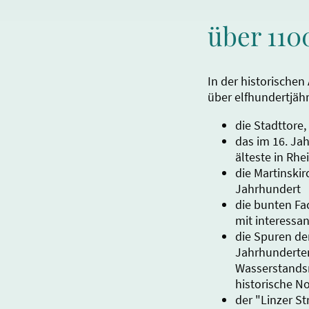
über 1100
In der historischen
über elfhundertjähr
die Stadttore
das im 16. Ja
älteste in Rhe
die Martinski
Jahrhundert
die bunten Fa
mit interessa
die Spuren de
Jahrhunderten
Wasserstands
historische N
der "Linzer S