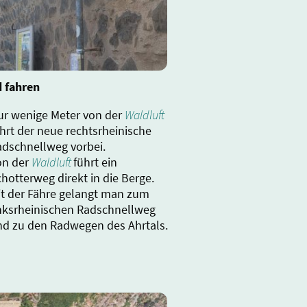
d
fahren
ur wenige Meter von der
Waldluft
hrt der neue rechtsrheinische
adschnellweg vorbei.
on der
Waldluft
führt ein
hotterweg direkt in die Berge.
it der Fähre gelangt man zum
inksrheinischen Radschnellweg
nd zu den Radwegen des Ahrtals.