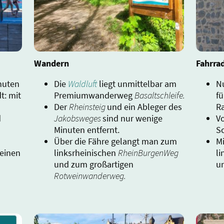
Wandern
Fahrra
inuten
Die
Waldluft
liegt unmittelbar am
N
t: mit
Premiumwanderweg
Basaltschleife.
fü
Der
Rheinsteig
und ein Ableger des
R
d
Jakobsweges
sind nur wenige
V
Minuten entfernt.
Sc
Über die Fähre gelangt man zum
M
 einen
linksrheinischen
RheinBurgenWeg
l
und zum großartigen
u
Rotweinwanderweg.