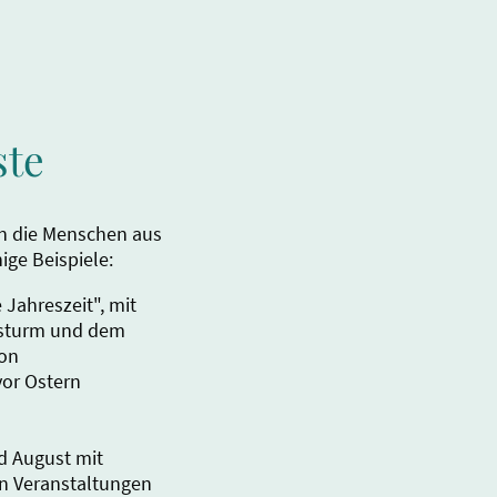
ste
en die Menschen aus
ige Beispiele:
 Jahreszeit", mit
ssturm und dem
ion
vor Ostern
d August mit
n Veranstaltungen