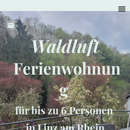
Waldluft
Ferienwohnun
g
für bis zu 6 Personen
in Linz am Rhein